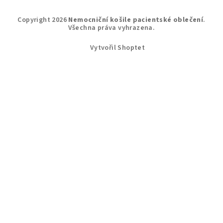
Z
Copyright 2026
Nemocniční košile pacientské oblečení
.
á
Všechna práva vyhrazena.
p
Vytvořil Shoptet
a
t
í