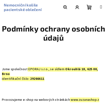
Přejít
Nemocniční košile
na
pacientské oblečení
obsah
Nákupní
Hledat
Přihlášení
Podmínky ochrany osobních
košík
údajů
Jsme společnost
EPORAJ s.r.o.,
se sídlem
Okrouhlá 18, 625 00,
Brno
identifikační číslo:
29266611
Provozujeme e-shop na webových stránkách
www.zuzanashop.z