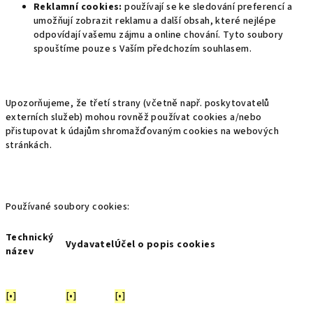
Reklamní cookies:
používají se ke sledování preferencí a
umožňují zobrazit reklamu a další obsah, které nejlépe
odpovídají vašemu zájmu a online chování. Tyto soubory
spouštíme pouze s Vaším předchozím souhlasem.
Upozorňujeme, že třetí strany (včetně např. poskytovatelů
externích služeb) mohou rovněž používat cookies a/nebo
přistupovat k údajům shromažďovaným cookies na webových
stránkách.
Používané soubory cookies:
Technický
Vydavatel
Účel o popis cookies
název
[•]
[•]
[•]