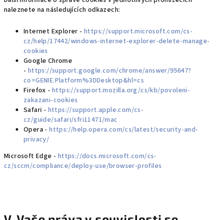
Další informace o správě cookies v jednotlivých prohlížečích
naleznete na následujících odkazech:
Internet Explorer -
https://support.microsoft.com/cs-
cz/help/17442/windows-internet-explorer-delete-manage-
cookies
Google Chrome
-
https://support.google.com/chrome/answer/95647?
co=GENIE.Platform%3DDesktop&hl=cs
Firefox -
https://support.mozilla.org/cs/kb/povoleni-
zakazani-cookies
Safari -
https://support.apple.com/cs-
cz/guide/safari/sfri11471/mac
Opera -
https://help.opera.com/cs/latest/security-and-
privacy/
Microsoft Edge -
https://docs.microsoft.com/cs-
cz/sccm/compliance/deploy-use/browser-profiles
V. Vaše práva v souvislosti se