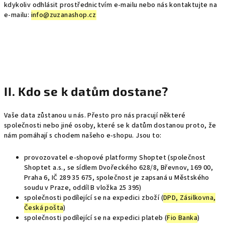
kdykoliv odhlásit prostřednictvím e-mailu nebo nás kontaktujte na
e-mailu:
info@zuzanashop.cz
II. Kdo se k datům dostane?
Vaše data zůstanou u nás. Přesto pro nás pracují některé
společnosti nebo jiné osoby, které se k datům dostanou proto, že
nám pomáhají s chodem našeho e-shopu. Jsou to:
provozovatel e-shopové platformy Shoptet (společnost
Shoptet a.s., se sídlem Dvořeckého 628/8, Břevnov, 169 00,
Praha 6, IČ 289 35 675, společnost je zapsaná u Městského
soudu v Praze, oddíl B vložka 25 395)
společnosti podílející se na expedici zboží (
DPD, Zásilkovna,
Česká pošta
)
společnosti podílející se na expedici plateb (
Fio Banka
)