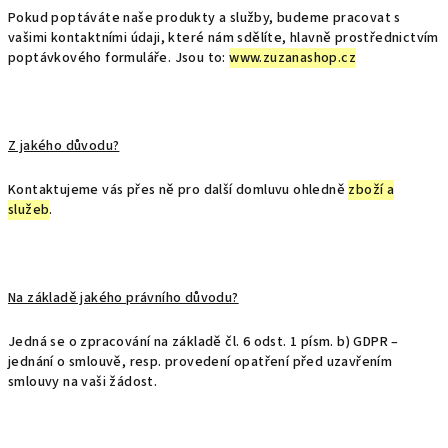
Pokud poptáváte naše produkty a služby, budeme pracovat s
vašimi kontaktními údaji, které nám sdělíte, hlavně prostřednictvím
poptávkového formuláře. Jsou to:
www.zuzanashop.cz
Z jakého důvodu?
Kontaktujeme vás přes ně pro další domluvu ohledně
zboží a
služeb
.
Na základě jakého právního důvodu?
Jedná se o zpracování na základě čl. 6 odst. 1 písm. b) GDPR –
jednání o smlouvě, resp. provedení opatření před uzavřením
smlouvy na vaši žádost.