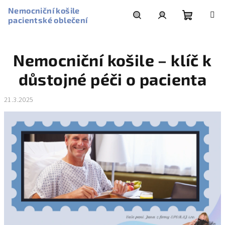
Přejít
Nemocniční košile
na
pacientské oblečení
obsah
Nákupní
Hledat
Přihlášení
Nemocniční košile – klíč k
košík
důstojné péči o pacienta
21.3.2025