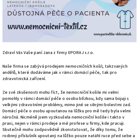
Zdraví Vás Vaše paní Jana z firmy EPORAJ s.r.o.
Naše firma se zabývá prodejem nemocničních košil, takzvaných
andělů, které dodáváme jak v rámci domácí péče, tak pro
zdravotnická zařízení.
Ze své zkušenosti mohu říct, že nemocniční košile mi velmi
pomohly v rámci domácí péče o osobu blízkou, kdy sama bojuji s
velkými zdravotními problémy, mimo jiné se silnými bolestmi zad.
Domácí péče o osobu upoutanou na lůžku pro mě tedy byla velmi
náročná. Nicméně jsem vyzkoušela nemocniční košile i takto v
praxi, nejen v rámci prodeje a mé profese u firmy, kde pracuji.
Skutečně mohu zodpovědně zkonstatovat, že díky tomu, že
rodinný příslušník upoutaný na lůžko pouze natáhl ruce před sebe a