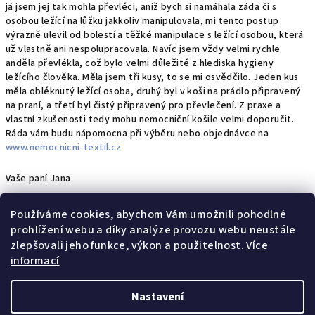
já jsem jej tak mohla převléci, aniž bych si namáhala záda či s
osobou ležící na lůžku jakkoliv manipulovala, mi tento postup
výrazně ulevil od bolestí a těžké manipulace s ležící osobou, která
už vlastně ani nespolupracovala. Navíc jsem vždy velmi rychle
anděla převlékla, což bylo velmi důležité z hlediska hygieny
ležícího člověka. Měla jsem tři kusy, to se mi osvědčilo. Jeden kus
měla obléknutý ležící osoba, druhý byl v koši na prádlo připravený
na praní, a třetí byl čistý připravený pro převlečení. Z praxe a
vlastní zkušenosti tedy mohu nemocniční košile velmi doporučit.
Ráda vám budu nápomocna při výběru nebo objednávce na
www.nemocnicni-textil.cz
Vaše paní Jana
Používáme cookies, abychom Vám umožnili pohodlné
prohlížení webu a díky analýze provozu webu neustále
zlepšovali jeho funkce, výkon a použitelnost.
Více
informací
Předchozí článek
Další článek
Nastavení
Z