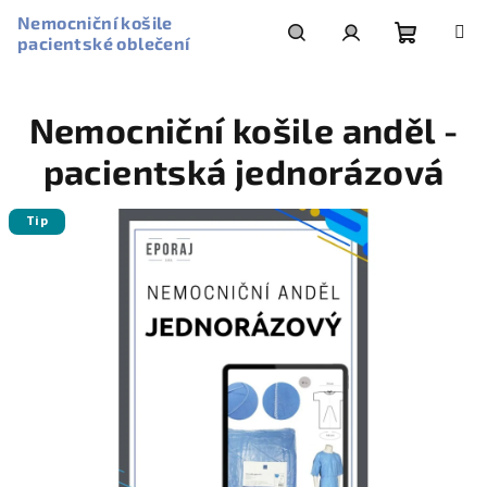
Přejít
Nemocniční košile
na
pacientské oblečení
obsah
Nákupní
Hledat
Přihlášení
Nemocniční košile anděl -
košík
pacientská jednorázová
Tip