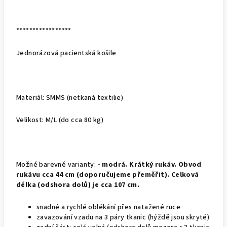
*****************
Jednorázová pacientská košile
Materiál: SMMS (netkaná textilie)
Velikost: M/L (do cca 80 kg)
Možné barevné varianty:
- modrá. Krátký rukáv. Obvod
rukávu cca 44 cm (doporučujeme přeměřit). Celková
délka (odshora dolů) je cca 107 cm.
snadné a rychlé oblékání přes natažené ruce
zavazování vzadu na 3 páry tkanic (hýždě jsou skryté)